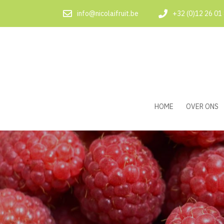
info@nicolaifruit.be
+32 (0)12 26 01
HOME
OVER ONS