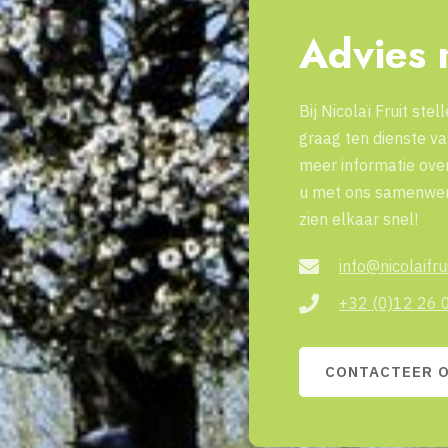
Advies 
Bij Nicolaï Fruit ste
graag ten dienste v
meer informatie over
u met ons samenwer
zien elkaar snel!
info@nicolaifru
+32 (0)12 26 
CONTACTEER 