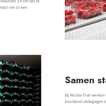
roducten. En om dat te
ontact om zo een
Samen st
Bij Nicolaï Fruit werke
boordevol uitdagingen 